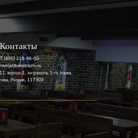
Контакты
7 (495) 318-96-00
min(at)barvitrazhi.ru
11, корпус 1, антресоль 1-го этажа,
ква, Россия, 117303